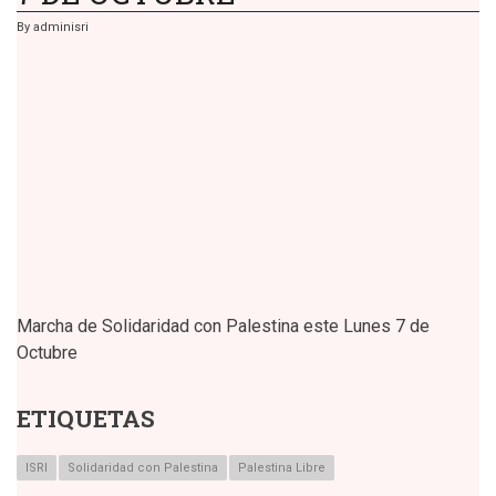
DEL
ISRI
By
adminisri
QUE
PASAN
EL
SERVICIO
MILITAR
EN
LA
FRONTERA
Marcha de Solidaridad con Palestina este Lunes 7 de
Octubre
ETIQUETAS
ISRI
Solidaridad con Palestina
Palestina Libre