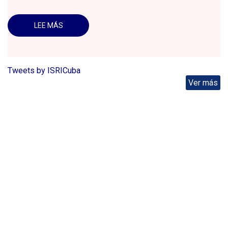
LEE MÁS
SOBRE
CONVOCATORIA
PARA
UNA
MARCHA
EN
SOLIDARIDAD
Tweets by ISRICuba
CON
Ver más
PALESTINA
ESTE
LUNES
7
DE
OCTUBRE