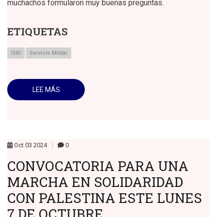
muchachos formularon muy buenas preguntas.
ETIQUETAS
ISRI
Servicio Militar
LEE MÁS
SOBRE
CONFERENCIAS
SOBRE
DIPLOMACIA,
FUNCIONES
DE
LAS
EMBAJADAS,
LAS
Oct
03
2024
0
MISIONES
MULTILATERALES
CONVOCATORIA PARA UNA
Y
OTROS
MARCHA EN SOLIDARIDAD
TEMAS
DE
INTERES
CON PALESTINA ESTE LUNES
A
LOS
7 DE OCTUBRE
JÓVENES