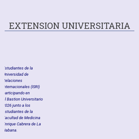
EXTENSION UNIVERSITARIA
Co
Estudiantes de la
11 
Universidad de
es
Relaciones
45
Internacionales (ISRI)
co
participando en
de
el Bastion Universitario
al
2026 junto a los
estudiantes de la
Facultad de Medicina
Enrique Cabrera de La
tes
Habana.