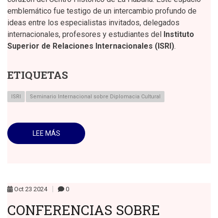
emblemático fue testigo de un intercambio profundo de
ideas entre los especialistas invitados, delegados
internacionales, profesores y estudiantes del
Instituto
Superior de Relaciones Internacionales (ISRI)
.
ETIQUETAS
ISRI
Seminario Internacional sobre Diplomacia Cultural
LEE MÁS
SOBRE
IMÁGENES
DEL
SEGUNDO
DÍA
DE
TRABAJO
EN
EL
Oct
23
2024
0
SEMINARIO
INTERNACIONAL
CONFERENCIAS SOBRE
DE
DIPLOMACIA