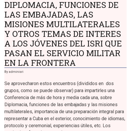
DIPLOMACIA, FUNCIONES DE
CULTURAL
EN
EL
LAS EMBAJADAS, LAS
COLEGIO
DE
MISIONES MULTILATERALES
SAN
GERÓNIMO.
Y OTROS TEMAS DE INTERES
EL
ISRI
Y
A LOS JÓVENES DEL ISRI QUE
SUS
INVITADOS
PASAN EL SERVICIO MILITAR
SIGUEN
EN
EN LA FRONTERA
EL
DEBATE
DE
LA
By
adminisri
CULTURA
Y
Se aprovecharon estos encuentros (divididos en dos
LA
DIPLOMACIA.
grupos, como se puede observar) para impartirles una
Conferencia de más de hora y media cada una, sobre
Diplomacia, funciones de las embajadas y las misiones
multilaterales, importancia de una preparación integral para
representar a Cuba en el exterior, conocimiento de idiomas,
protocolo y ceremonial, experiencias útiles, etc. Los