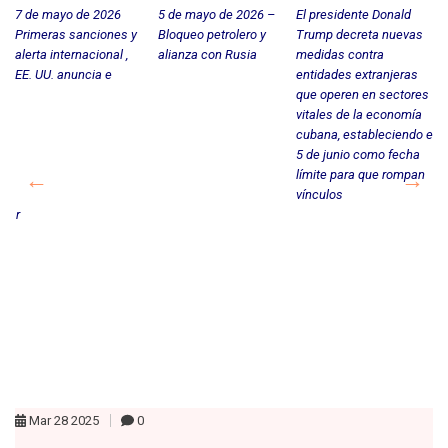
7 de mayo de 2026
5 de mayo de 2026 –
El presidente Donald
Primeras sanciones y
Bloqueo petrolero y
Trump decreta nuevas
o,
alerta internacional ,
alianza con Rusia
medidas contra
s
EE. UU. anuncia e
entidades extranjeras
2 
que operen en sectores
En
 y
vitales de la economía
In
a
cubana, estableciendo el
So
5 de junio como fecha
oyo
límite para que rompan
vínculos
star
Mar
28
2025
0