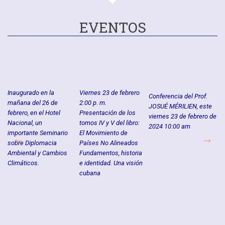
EVENTOS
Inaugurado en la
Viernes 23 de febrero
Mi
Conferencia del Prof.
mañana del 26 de
2:00 p. m.
fe
JOSUÉ MÉRILIEN, este
febrero, en el Hotel
Presentación de los
pr
RI
viernes 23 de febrero de
Nacional, un
tomos IV y V del libro:
"¿
2024 10:00 am
importante Seminario
El Movimiento de
en
sobre Diplomacia
Países No Alineados
Lu
Ambiental y Cambios
Fundamentos, historia
Climáticos.
e identidad. Una visión
cubana