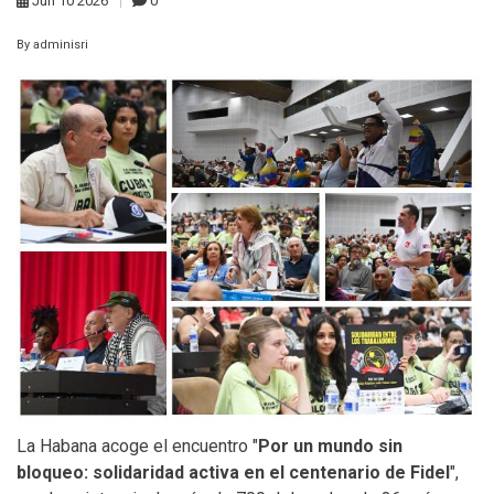
Jun
10
2026
0
By
adminisri
La Habana acoge el encuentro "
Por un mundo sin
bloqueo: solidaridad activa en el centenario de Fidel
",