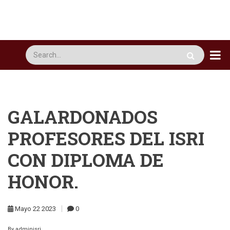
Pasar
al
contenido
principal
Busca
GALARDONADOS
PROFESORES DEL ISRI
CON DIPLOMA DE
HONOR.
Mayo
22
2023
0
By
adminisri