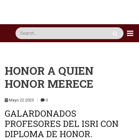
Pasar
al
contenido
principal
Busca
HONOR A QUIEN
HONOR MERECE
Mayo
22
2023
0
GALARDONADOS
PROFESORES DEL ISRI CON
DIPLOMA DE HONOR.