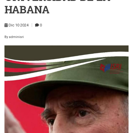
HABANA
Dic
10
2024
0
By
adminisri