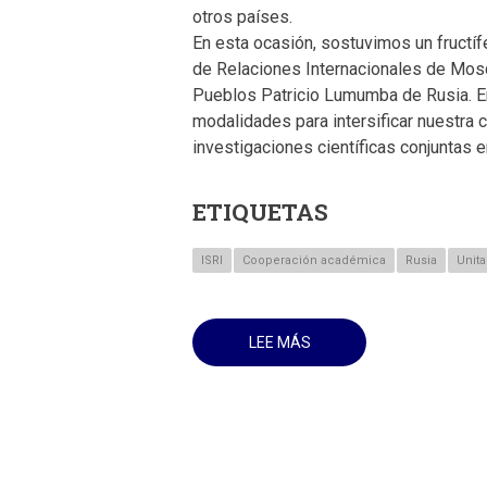
otros países.
En esta ocasión, sostuvimos un fructíf
de Relaciones Internacionales de Mos
Pueblos Patricio Lumumba de Rusia. En
modalidades para intersificar nuestra 
investigaciones científicas conjuntas e
ETIQUETAS
ISRI
Cooperación académica
Rusia
Unita
LEE MÁS
SOBRE
ESTE
1RO
DE
MARZO,
SE
REVISAN
DISTINTAS
MODALIDADES
PARA