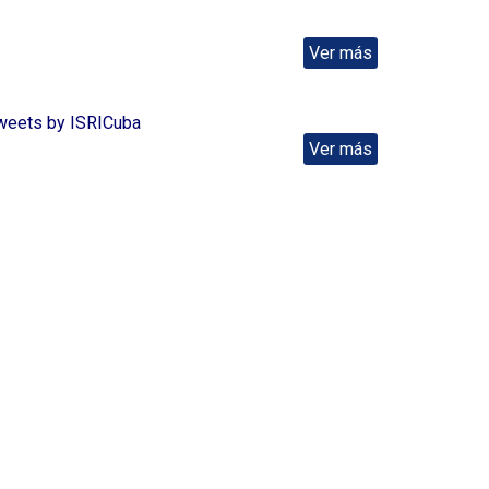
Ver más
weets by ISRICuba
Ver más