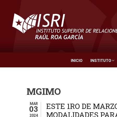
Pasar
al
contenido
principal
INICIO
INSTITUTO
MGIMO
ESTE 1RO DE MARZO
MAR
03
MODALIDADES PAR
2024