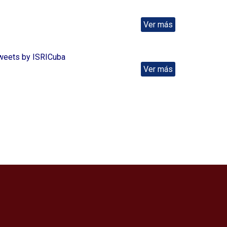
Ver más
weets by ISRICuba
Ver más