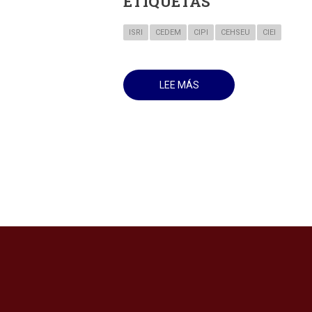
ETIQUETAS
ISRI
CEDEM
CIPI
CEHSEU
CIEI
LEE MÁS
SOBRE
FIRMA
SIMULTÁNEA,
ESTE
JUEVES
26
DE
OCTUBRE,
CUATRO
ACUERDOS
MARCOS
DE
COOPERACIÓN
CON
CENTROS
DE
INVESTIGACIÓN
EN
EL
ISRI