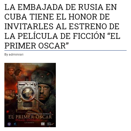
PELÍCULAS
LA EMBAJADA DE RUSIA EN
EN
EL
CUBA TIENE EL HONOR DE
CINE
“LA
RAMPA”
INVITARLES AL ESTRENO DE
A
LAS
LA PELÍCULA DE FICCIÓN “EL
6
P.M.
PRIMER OSCAR”
By
adminisri