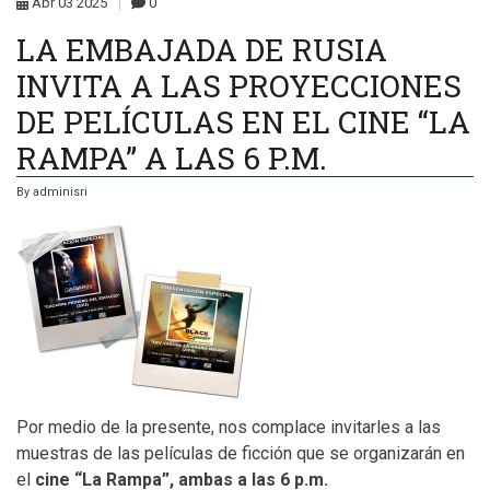
DE
Abr
03
2025
0
CELEBRAR
EL
LA EMBAJADA DE RUSIA
80
ANIVERSARIO
INVITA A LAS PROYECCIONES
DE
LA
VICTORIA
DE PELÍCULAS EN EL CINE “LA
SOBRE
EL
RAMPA” A LAS 6 P.M.
FASCISMO
LA
EMBAJADA
By
adminisri
DE
RUSIA
EN
CUBA
DE
CONJUNTO
CON
EL
ISRI
REALIZAN
UN
SEMINARIO
PARA
EXPONER
Y
Por medio de la presente, nos complace invitarles a las
ANALIZAR
LOS
muestras de las películas de ficción que se organizarán en
EFECTOS
HISTÓRICOS
el
cine “La Rampa”, ambas a las 6 p.m.