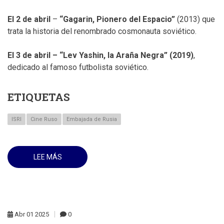
Y
ACTUALES
DEL
El 2 de abril
–
“Gagarin, Pionero del Espacio”
(2013) que
FLAGELO
DEL
trata la historia del renombrado cosmonauta soviético.
FASCISMO.
El 3 de abril – “Lev Yashin, la Araña Negra” (2019)
,
dedicado al famoso futbolista soviético.
ETIQUETAS
ISRI
Cine Ruso
Embajada de Rusia
LEE MÁS
SOBRE
LA
EMBAJADA
DE
RUSIA
INVITA
A
LAS
PROYECCIONES
Abr
01
2025
0
DE