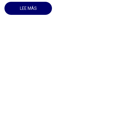
LEE MÁS
SOBRE
EL
RECTOR
DEL
ISRI
Y
EL
EMBAJADOR
DE
CUBA
EN
BELARUS
SOSTUVIERON
UN
ENCUENTRO
CON
LA
VICERECTORA
PRIMERA
DE
LA
ACADEMIA
DE
DIRECCIÓN
ADJUNTA
AL
PRESIDENTE
DE
LA
REPÚBLICA