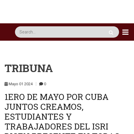
Pasar
al
contenido
principal
Busca
TRIBUNA
Mayo
01
2024
0
1ERO DE MAYO POR CUBA
JUNTOS CREAMOS,
ESTUDIANTES Y
TRABAJADORES DEL ISRI