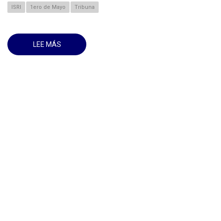
ISRI
1ero de Mayo
Tribuna
LEE MÁS
SOBRE
1ERO
DE
MAYO
POR
CUBA
JUNTOS
CREAMOS,
ESTUDIANTES
Y
TRABAJADORES
DEL
ISRI
DICEN
PRESENTE
EN
TODAS
LAS
PLAZAS