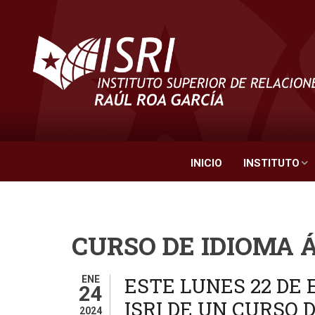
Pasar
al
contenido
principal
INICIO
INSTITUTO
CURSO DE IDIOMA 
ESTE LUNES 22 DE
ENE
24
ISRI DE UN CURSO 
2024