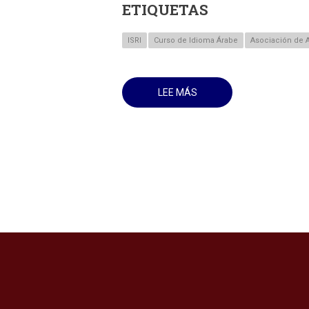
ETIQUETAS
ISRI
Curso de Idioma Árabe
Asociación de 
LEE MÁS
SOBRE
ESTE
LUNES
22
DE
ENERO,
LA
APERTURA
EN
EL
ISRI
DE
UN
CURSO
DE
IDIOMA
ÁRABE.