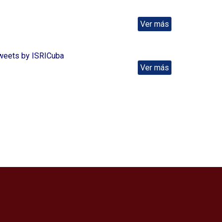
Ver más
weets by ISRICuba
Ver más