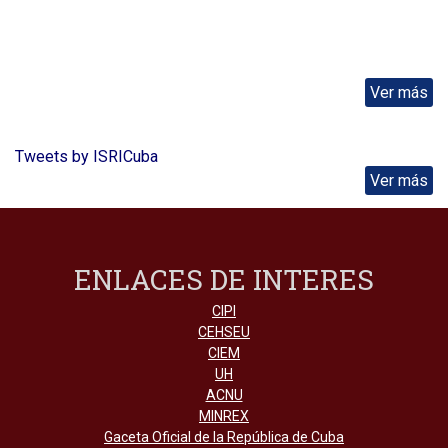
Ver más
Tweets by ISRICuba
Ver más
ENLACES DE INTERES
CIPI
CEHSEU
CIEM
UH
ACNU
MINREX
Gaceta Oficial de la República de Cuba