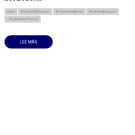
Cuba
#TumbaElBloqueo
#CubaIsNotAlone
#CubaVsBloqueo
#CubaViveYVence
LEE MÁS
SOBRE
ESTE
MIERCOLES
30
DE
OCTUBRE
DE
2024
VICTORIA
ROTUNDA
DE
CUBA
EN
LA
ONU:
187
VOTOS
CONTRA
EL
BLOQUEO
DE
EE.
UU.